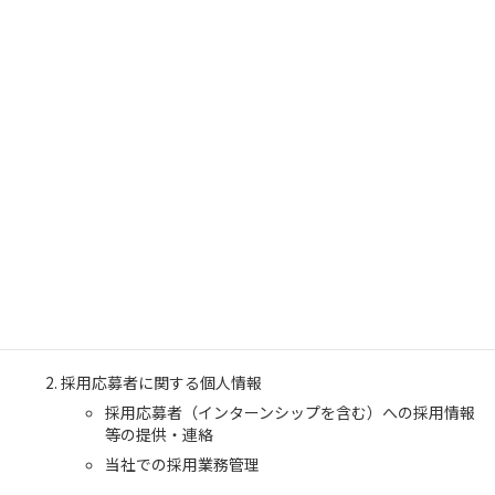
いた上で利用します。当社が保有する個人情報の利用目的は下記
の通りです。
お客様に関する個人情報
お客様との商談、お打ち合わせ等
商品、資料等の発送
サービス、イベント等のご案内送付
顧客サポート、メンテナンスの提供
お問い合わせ・ご相談への対応
各種会員制サービスの提供
サービス開発、アンケート調査実施、モニター等の実
施
契約の履行
採用応募者に関する個人情報
採用応募者（インターンシップを含む）への採用情報
等の提供・連絡
当社での採用業務管理